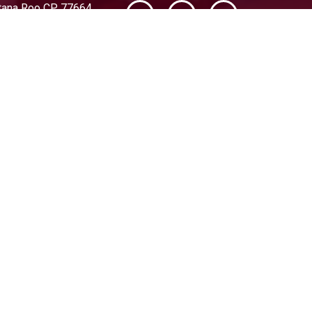
intana Roo CP 77664