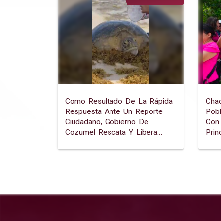
Como Resultado De La Rápida
Cha
Respuesta Ante Un Reporte
Pob
Ciudadano, Gobierno De
Con 
Cozumel Rescata Y Libera
Prin
Tortuga Marina En Playa San
Martín