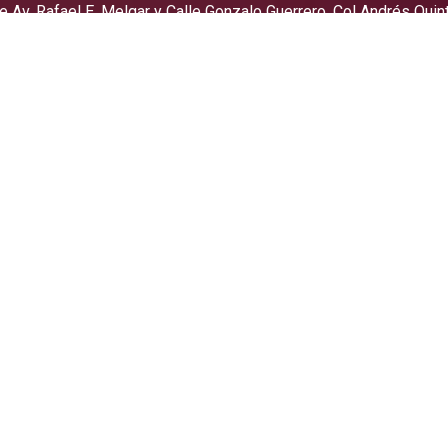
re Av. Rafael E. Melgar y Calle Gonzalo Guerrero, Col Andrés Qu
Roo