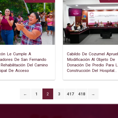
cón Le Cumple A
Cabildo De Cozumel Aprue
ladores De San Fernando
Modificación Al Objeto De
Rehabilitación Del Camino
Donación De Predio Para L
cipal De Acceso
Construcción Del Hospital
General De Zona
←
1
2
3
417
418
→