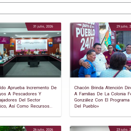
31 julio, 2026
29 julio, 
ildo Aprueba Incremento De
Chacón Brinda Atención Dir
yos A Pescadores Y
A Familias De La Colonia Fé
ajadores Del Sector
González Con El Programa 
ico, Así Como Recursos
Del Pueblo»
 Fortalecer El Craadyr
26 julio, 2026
23 julio, 