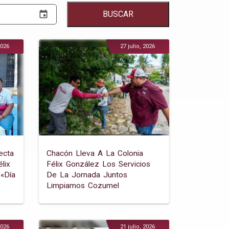
event
BUSCAR
2026
27 julio, 2026
ecta
Chacón Lleva A La Colonia
lix
Félix González Los Servicios
«día
De La Jornada Juntos
Limpiamos Cozumel
2026
21 julio, 2026