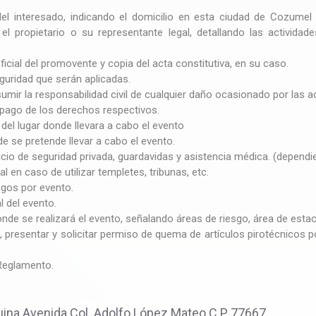
 del interesado, indicando el domicilio en esta ciudad de Cozumel p
l propietario o su representante legal, detallando las actividade
oficial del promovente y copia del acta constitutiva, en su caso.
guridad que serán aplicadas.
ir la responsabilidad civil de cualquier daño ocasionado por las ac
pago de los derechos respectivos.
el lugar donde llevara a cabo el evento
de se pretende llevar a cabo el evento.
icio de seguridad privada, guardavidas y asistencia médica. (dependi
l en caso de utilizar templetes, tribunas, etc.
sgos por evento.
 del evento.
onde se realizará el evento, señalando áreas de riesgo, área de estac
, presentar y solicitar permiso de quema de artículos pirotécnicos 
Reglamento.
ina Avenida Col. Adolfo López Mateo C.P 77667.