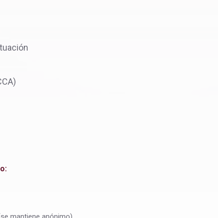
ituación
CCA)
o:
(se mantiene anónimo).