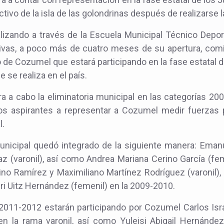
ctivo de la isla de las golondrinas después de realizarse l
alizando a través de la Escuela Municipal Técnico Depor
vas, a poco más de cuatro meses de su apertura, comie
 de Cozumel que estará participando en la fase estatal d
e se realiza en el país.
ra a cabo la eliminatoria municipal en las categorías 2
los aspirantes a representar a Cozumel medir fuerzas
l.
municipal quedó integrado de la siguiente manera: Ema
z (varonil), así como Andrea Mariana Cerino García (fem
ino Ramírez y Maximiliano Martínez Rodríguez (varonil
i Uitz Hernández (femenil) en la 2009-2010.
 2011-2012 estarán participando por Cozumel Carlos Isr
n la rama varonil, así como Yuleisi Abigail Hernánde