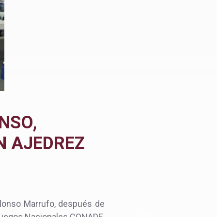
NSO,
N AJEDREZ
 Alonso Marrufo, después de
s Juegos Nacionales CONADE,