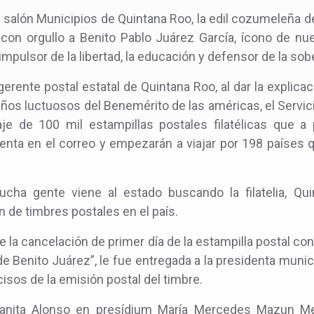
el salón Municipios de Quintana Roo, la edil cozumeleña 
con orgullo a Benito Pablo Juárez García, ícono de nu
impulsor de la libertad, la educación y defensor de la sob
rente postal estatal de Quintana Roo, al dar la explicac
os luctuosos del Benemérito de las américas, el Servic
aje de 100 mil estampillas postales filatélicas que 
nta en el correo y empezarán a viajar por 198 países q
cha gente viene al estado buscando la filatelia, Qu
n de timbres postales en el país.
e la cancelación de primer día de la estampilla postal c
 Benito Juárez”, le fue entregada a la presidenta municipal
isos de la emisión postal del timbre.
anita Alonso en presídium María Mercedes Mazun Me