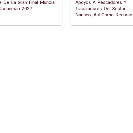
 De La Gran Final Mundial
Apoyos A Pescadores Y
Oceanman 2027
Trabajadores Del Sector
Náutico, Así Como Recurso
Para Fortalecer El Craadyr