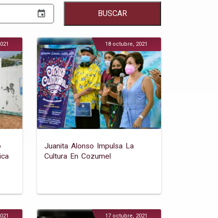
event
BUSCAR
2021
18 octubre, 2021
o
Juanita Alonso Impulsa La
ica
Cultura En Cozumel
2021
17 octubre, 2021