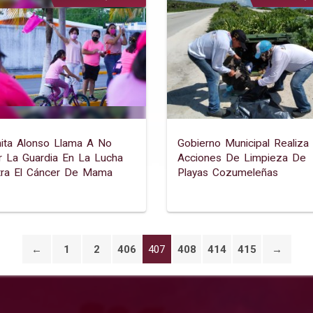
ita Alonso Llama A No
Gobierno Municipal Realiza
r La Guardia En La Lucha
Acciones De Limpieza De
tra El Cáncer De Mama
Playas Cozumeleñas
←
1
2
406
407
408
414
415
→