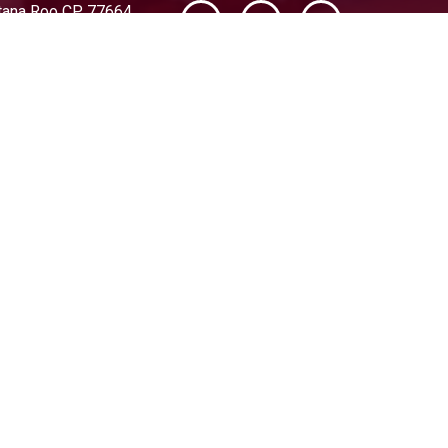
intana Roo CP 77664