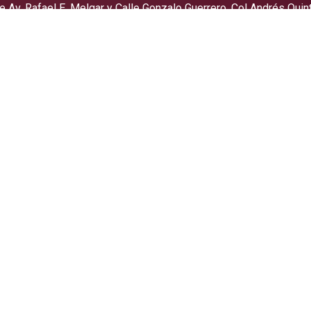
re Av. Rafael E. Melgar y Calle Gonzalo Guerrero, Col Andrés Qu
Roo