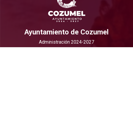
Ayuntamiento de Cozumel
Administración 2024-2027
Calle 13 Sur SN entre Av. Rafael E. Melgar y Calle
Gonzalo Guerrero, Col Andrés Quintana Roo CP 77664
Cozumel, Quintana Roo
Contacto
(987) 87 298 00