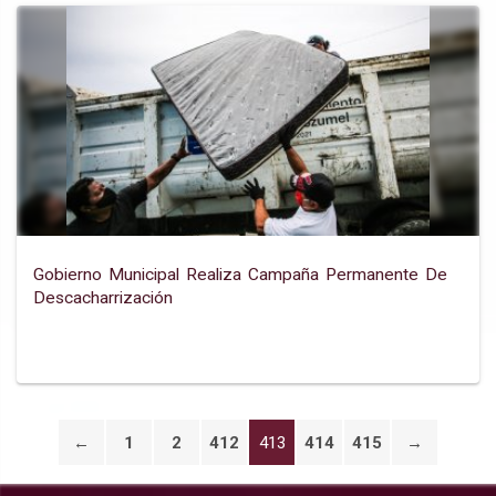
Gobierno Municipal Realiza Campaña Permanente De
Descacharrización
←
1
2
412
413
414
415
→