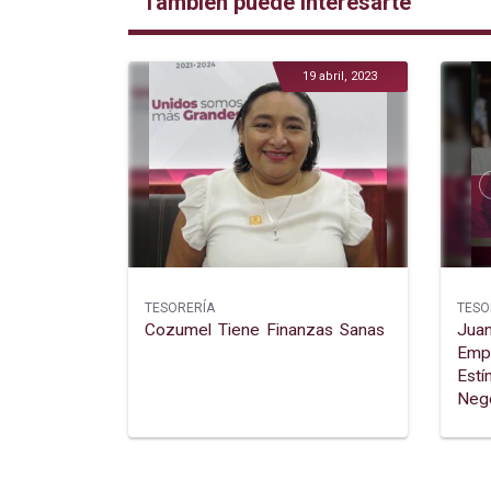
También puede interesarte
19 abril, 2023
TESORERÍA
TESO
Cozumel Tiene Finanzas Sanas
Juan
Emp
Estí
Neg