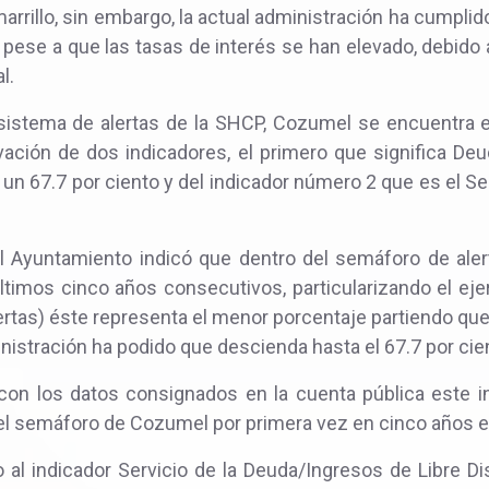
arrillo, sin embargo, la actual administración ha cumpli
pese a que las tasas de interés se han elevado, debido 
l.
sistema de alertas de la SHCP, Cozumel se encuentra
ación de dos indicadores, el primero que significa Deu
 un 67.7 por ciento y del indicador número 2 que es el S
del Ayuntamiento indicó que dentro del semáforo de al
timos cinco años consecutivos, particularizando el ejerc
ertas) éste representa el menor porcentaje partiendo que
inistración ha podido que descienda hasta el 67.7 por cie
n los datos consignados en la cuenta pública este i
l el semáforo de Cozumel por primera vez en cinco años e
 al indicador Servicio de la Deuda/Ingresos de Libre D