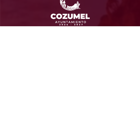
Ayuntamiento de Cozumel
Administración 2024-2027
Calle 13 Sur SN entre Av. Rafael E. Melgar y Calle
Gonzalo Guerrero, Col Andrés Quintana Roo CP 77664
Cozumel, Quintana Roo
Contacto
(987) 87 298 00