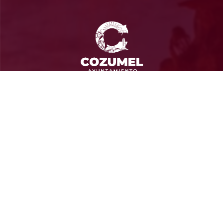
Ayuntamiento de Cozumel
Administración 2024-2027
Calle 13 Sur SN entre Av. Rafael E. Melgar y Calle
Gonzalo Guerrero, Col Andrés Quintana Roo CP 77664
Cozumel, Quintana Roo
Contacto
(987) 87 298 00