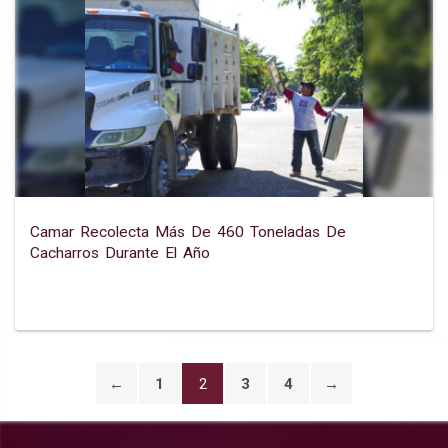
Camar Recolecta Más De 460 Toneladas De
Cacharros Durante El Año
←
1
2
3
4
→